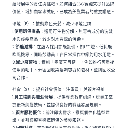
續發展中的責任與挑戰。如何結合ESG實踐來提升品牌
價值、增加顧客忠誠度，已成為美髮業者的重要議題。
環境（E）：推動綠色美髮，減少環境足跡
1.
使用環保產品
：選用可生物分解、無毒害成分的洗髮
水與護髮產品，減少對水資源的污染。
2.
節能減排
：在店內採用節能設備，如LED燈、低耗能
吹風機等，同時鼓勵員工在日常操作中節約用水用電。
3.
減少廢棄物
：實施「零廢棄目標」，例如推行可重複
使用的毛巾、分區回收染髮劑容器和包材，並與回收公
司合作。
社會（S）：提升社會價值，注重員工與顧客福祉
1.
員工培訓與職涯發展
：提供專業教育訓練，讓員工掌
握最新美髮技術，並提供良好的職涯發展規劃。
2.
顧客服務優化
：關注顧客需求，推廣個性化造型建
議，並引導顧客選擇環保的美髮服務。