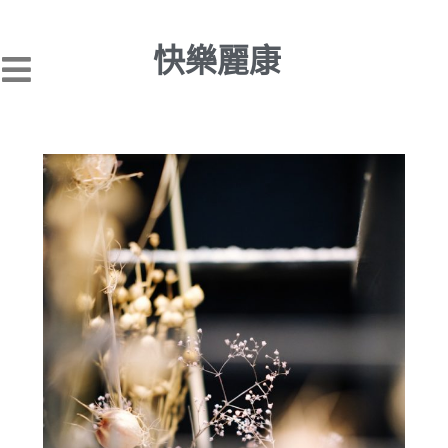
跳
至
快樂麗康
主
要
內
容