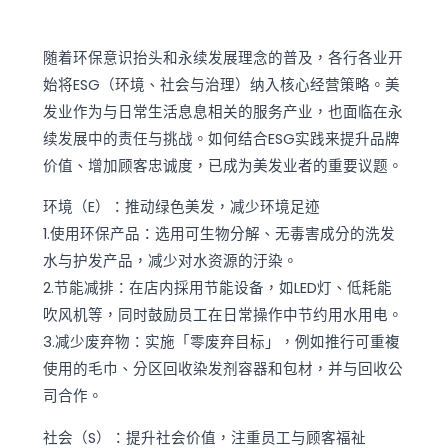
随着环保意识抬头和永续发展理念的普及，各行各业开
始将ESG（环境、社会与治理）纳入核心经营策略。美
发业作为与日常生活息息相关的服务产业，也面临在永
续发展中的责任与挑战。如何结合ESG实践来提升品牌
价值、增加顾客忠诚度，已成为美发业者的重要议题。
环境（E）：推动绿色美发，减少环境足迹
1.使用环保产品：选用可生物分解、无毒害成分的洗发
水与护发产品，减少对水资源的汙染。
2.节能减排：在店内採用节能设备，如LED灯、低耗能
吹风机等，同时鼓励员工在日常操作中节约用水用电。
3.减少废弃物：实施「零废弃目标」，例如推行可重複
使用的毛巾、分区回收染发剂容器和包材，并与回收公
司合作。
社会（S）：提升社会价值，注重员工与顾客福祉