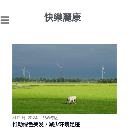
跳
至
快樂麗康
主
要
內
容
31 12 月, 2024
ESG专区
推动绿色美发，减少环境足迹