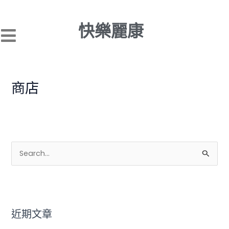
跳
至
快樂麗康
主
要
內
容
商店
搜
尋
關
鍵
近期文章
字
: